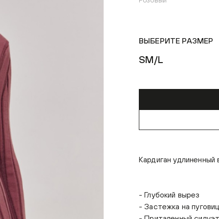
Розовый
ВЫБЕРИТЕ РАЗМЕР
S
M/L
Кардиган удлиненный 
- Глубокий вырез
- Застежка на пугови
- Приталенный силуэ