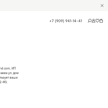
+7 (909) 941-14-41
nd.com
, ИП
паева ул, дом
льзует ваши
2-ФЗ.