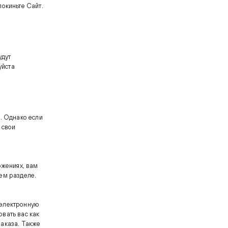
покиньте Сайт.
удут
уйста
. Однако если
 свои
ожениях, вам
ем разделе.
 электронную
вать вас как
заказа. Также