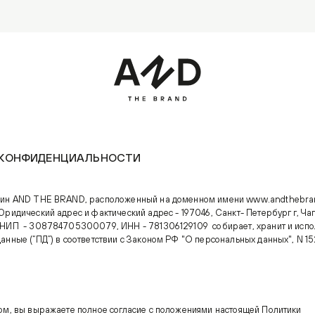
 КОНФИДЕНЦИАЛЬНОСТИ
зин AND THE BRAND, расположенный на доменном имени
www.andthebra
Юридический адрес и фактический адрес - 197046, Санкт- Петербург г, Ча
НИП - 308784705300079, ИНН - 781306129109 собирает, хранит и испо
анные (“ПД”) в соответствии с Законом РФ "О персональных данных", N 15
ом, вы выражаете полное согласие с положениями настоящей Политики