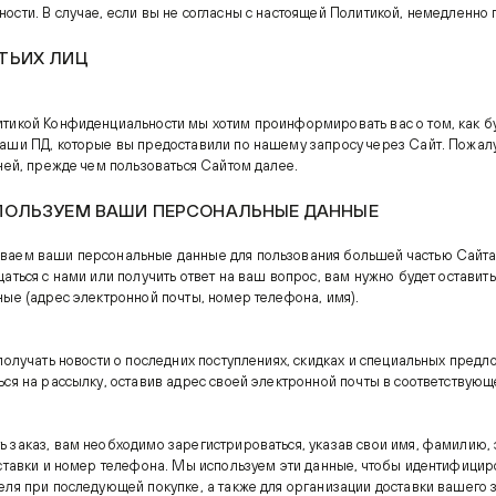
ости. В случае, если вы не согласны с настоящей Политикой, немедленно 
ТЬИХ ЛИЦ
тикой Конфиденциальности мы хотим проинформировать вас о том, как б
аши ПД, которые вы предоставили по нашему запросу через Сайт. Пожал
 ней, прежде чем пользоваться Сайтом далее.
ПОЛЬЗУЕМ ВАШИ ПЕРСОНАЛЬНЫЕ ДАННЫЕ
аем ваши персональные данные для пользования большей частью Сайта
аться с нами или получить ответ на ваш вопрос, вам нужно будет оставить
ные (адрес электронной почты, номер телефона, имя).
получать новости о последних поступлениях, скидках и специальных предл
ься на рассылку, оставив адрес своей электронной почты в соответствующ
 заказ, вам необходимо зарегистрироваться, указав свои имя, фамилию,
оставки и номер телефона. Мы используем эти данные, чтобы идентифициро
еля при последующей покупке, а также для организации доставки вашего 