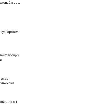
ложений в ваш
 курьерским
 действующих
 и
совыми
олько они
ния, что вы