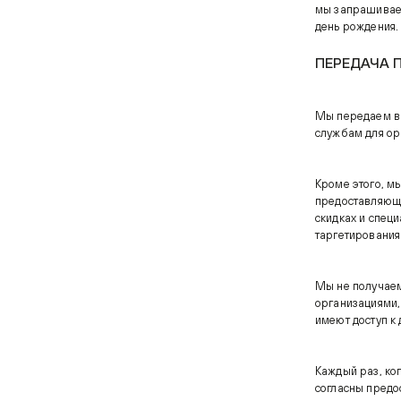
мы запрашиваем
день рождения.
ПЕРЕДАЧА 
Мы передаем ва
службам для ор
Кроме этого, м
предоставляющи
скидках и спец
таргетирования
Мы не получаем
организациями,
имеют доступ к
Каждый раз, ко
согласны предо