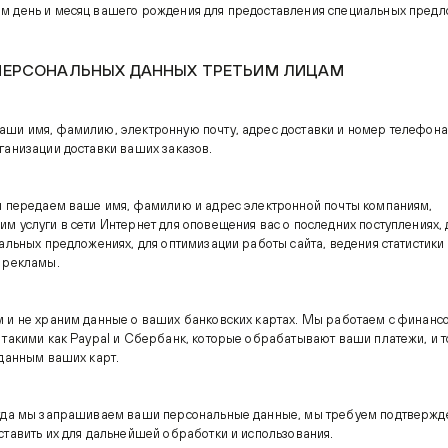
 день и месяц вашего рождения для предоставления специальных пред
ПЕРСОНАЛЬНЫХ ДАННЫХ ТРЕТЬИМ ЛИЦАМ
ши имя, фамилию, электронную почту, адрес доставки и номер телефона
ганизации доставки ваших заказов.
ы передаем ваше имя, фамилию и адрес электронной почты компаниям,
м услуги в сети Интернет для оповещения вас о последних поступлениях,
иальных предложениях, для оптимизации работы сайта, ведения статистики
 рекламы.
 и не храним данные о ваших банковских картах. Мы работаем с финан
 такими как Paypal и Сбербанк, которые обрабатывают ваши платежи, и т
 данным ваших карт.
гда мы запрашиваем ваши персональные данные, мы требуем подтвержде
ставить их для дальнейшей обработки и использования.