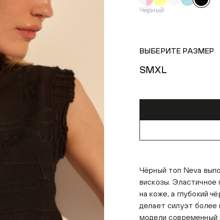
Чёрный
ВЫБЕРИТЕ РАЗМЕР
S
M
XL
Чёрный топ Neva выпо
вискозы. Эластичное
на коже, а глубокий 
делает силуэт более
модели современный 