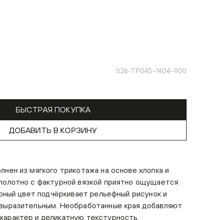
S26-TP045-1404-900
БЫСТРАЯ ПОКУПКА
ДОБАВИТЬ В КОРЗИНУ
лнен из мягкого трикотажа на основе хлопка и
 полотно с фактурной вязкой приятно ощущается
чёрный цвет подчёркивает рельефный рисунок и
 выразительным. Необработанные края добавляют
характер и деликатную текстурность.