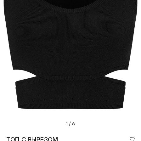
1
/
6
ТОП С ВЫРЕЗОМ