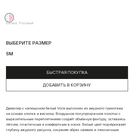
Белый, Розовый
ВЫБЕРИТЕ РАЗМЕР
S
M
БЫСТРАЯ ПОКУПКА
ДОБАВИТЬ В КОРЗИНУ
Джемпер с капюшоном белый Voile выполнен из ажурного трикотажа
на основе хлопка и вискозы. Воздушное полупрозрачное полотно с
выразительным переплетением создаёт объёмную фактуру, оставаясь
лёгким, пластичным и комфортным в носке. Белый цвет подчёркивает
глубину ажурного рисунка, сохраняя образ свежим и лаконичным.