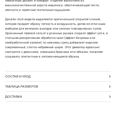
необычный дизайн и комфорт. Изделие выполнено из
высококачественной шерсти мериноса, обеспечивающей тепло,
мягкость и приятные тактильные ощущения.
Дизайн этой модели выделяется оригинальной открытой спиной,
которая придает образу легкость и воздушность, делая ее отличным
выбором для вечерних выходов или смелых повседневных луков.
Удлиненный прямой силуэт и длинные рукава создают эффект уюта, а
стильная декоративная обработка края (эффект бахромы или
необработанной кромки) по нижнему срезу добавляет изделию
современный, слегка небрежный шарм. Этот джемпер идеально
смотрится с джинсами, кожаными брюками или юбками, позволяя
создавать элегантные и запоминающиеся образы.
СОСТАВ И УХОД
ТАБЛИЦА РАЗМЕРОВ
ДОСТАВКА