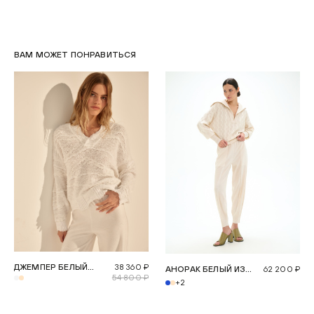
ВАМ МОЖЕТ ПОНРАВИТЬСЯ
ДЖЕМПЕР БЕЛЫЙ
38 360 ₽
АНОРАК БЕЛЫЙ ИЗ
62 200 ₽
NEVA
54 800 ₽
ШЕРСТИ МЕРИНОСА
+2