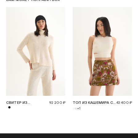
СВИТЕР ИЗ
92 200 ₽
ТОП ИЗ КАШЕМИРА С
43 400 ₽
КАШЕМИРА БЕЛЫЙ С
ВЫРЕЗОМ
+1
ПАЙЕТКАМИ И
ВЫСОКИМ
ВОРОТНИКОМ