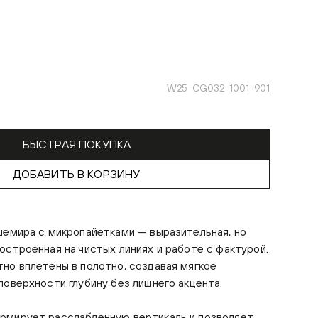
W25-CG032-1001-901
БЫСТРАЯ ПОКУПКА
ДОБАВИТЬ В КОРЗИНУ
шемира с микропайетками — выразительная, но
остроенная на чистых линиях и работе с фактурой.
но вплетены в полотно, создавая мягкое
поверхности глубину без лишнего акцента.
рмирует расслабленную вертикаль и позволяет