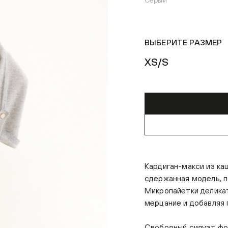
Серый
ВЫБЕРИТЕ РАЗМЕР
XS/S
Кардиган-макси из ка
сдержанная модель, п
Микропайетки деликат
мерцание и добавляя 
Свободный силуэт фо