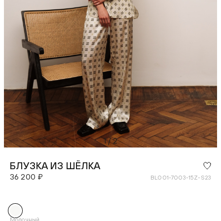
1
/
2
БЛУЗКА ИЗ ШЁЛКА
36 200 ₽
BL001-7003-15Z-S23
Молочный