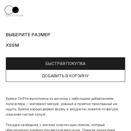
Молочный
ВЫБЕРИТЕ РАЗМЕР
XS
S
M
БЫСТРАЯ ПОКУПКА
ДОБАВИТЬ В КОРЗИНУ
Брюки Chiffre выполнены из вискозы с небольшим добавлением
полиэстера — материал мягкий, ровный и приятно прохладный на
ощупь. Брюки хорошо держат форму и аккуратно ложатся по фигуре,
сохраняя чистый силуэт.
Посадка свободная, с мягким эластичным поясом, который
обеспечивает комфорт без жёсткой фиксации. Прямая линия брюк