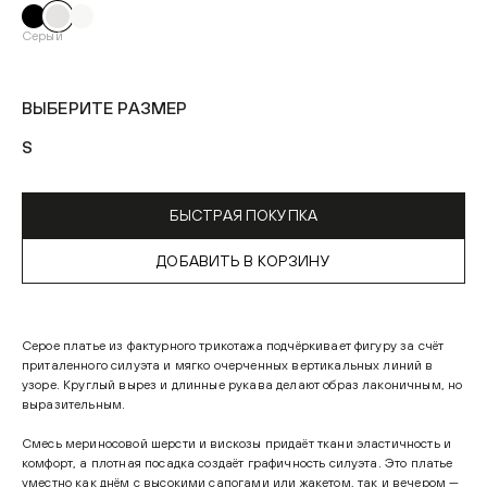
Серый
ВЫБЕРИТЕ РАЗМЕР
S
БЫСТРАЯ ПОКУПКА
ДОБАВИТЬ В КОРЗИНУ
Серое платье из фактурного трикотажа подчёркивает фигуру за счёт
приталенного силуэта и мягко очерченных вертикальных линий в
узоре. Круглый вырез и длинные рукава делают образ лаконичным, но
выразительным.
Смесь мериносовой шерсти и вискозы придаёт ткани эластичность и
комфорт, а плотная посадка создаёт графичность силуэта. Это платье
уместно как днём с высокими сапогами или жакетом, так и вечером —