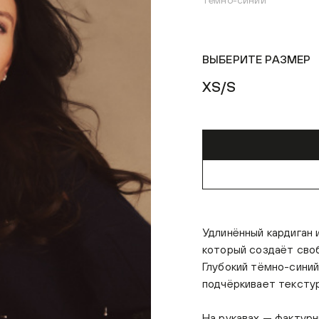
Тёмно-синий
ВЫБЕРИТЕ РАЗМЕР
XS/S
Удлинённый кардиган 
который создаёт своб
Глубокий тёмно-синий
подчёркивает текстур
На рукавах — фактурн