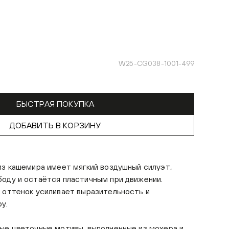
W25-CG038-1001-499
БЫСТРАЯ ПОКУПКА
ДОБАВИТЬ В КОРЗИНУ
из кашемира имеет мягкий воздушный силуэт,
оду и остаётся пластичным при движении.
 оттенок усиливает выразительность и
у.
ые цветочные мотивы, выполненные из мохера и