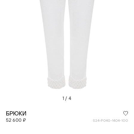
1
/
4
БРЮКИ
52 600 ₽
S24-P040-1404-100