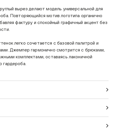
руглый вырез делают модель универсальной для
роба. Повторяющийся мотив логотипа органично
обавляя фактуру и спокойный графичный акцент без
ости.
тенок легко сочетается с базовой палитрой и
ами. Джемпер гармонично смотрится с брюками,
ажными комплектами, оставаясь лаконичной
о гардероба.