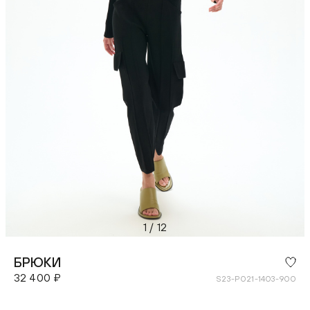
1
/
12
БРЮКИ
32 400 ₽
S23-P021-1403-900