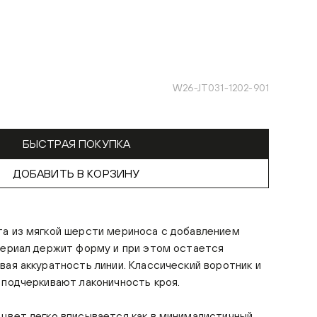
W26-JT031-1202-901
БЫСТРАЯ ПОКУПКА
ДОБАВИТЬ В КОРЗИНУ
та из мягкой шерсти мериноса с добавлением
териал держит форму и при этом остается
вая аккуратность линии. Классический воротник и
 подчеркивают лаконичность кроя.
цвет легко вписывается как в минималистичный